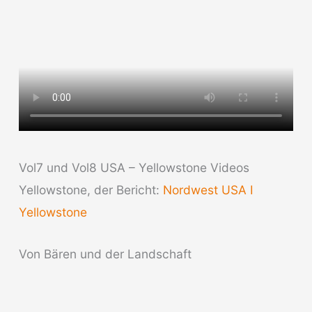
Vol7 und Vol8 USA – Yellowstone Videos
Yellowstone, der Bericht:
Nordwest USA I
Yellowstone
Von Bären und der Landschaft