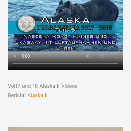
Vol17 und 18 Alaska II Videos
Bericht:
Alaska II