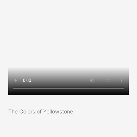
The Colors of Yellowstone