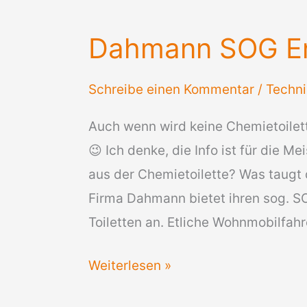
Kläranlage
Wohnmobil
Dahmann SOG En
Schreibe einen Kommentar
/
Techni
Auch wenn wird keine Chemietoilet
😉 Ich denke, die Info ist für die M
aus der Chemietoilette? Was taugt 
Firma Dahmann bietet ihren sog. S
Toiletten an. Etliche Wohnmobilfahr
Dahmann
Weiterlesen »
SOG