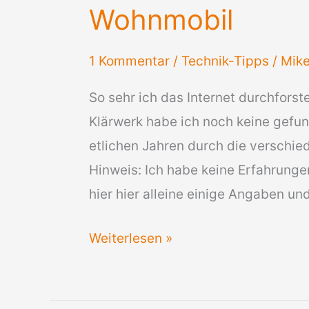
Wohnmobil
1 Kommentar
/
Technik-Tipps
/
Mik
So sehr ich das Internet durchfors
Klärwerk habe ich noch keine gefun
etlichen Jahren durch die verschi
Hinweis: Ich habe keine Erfahrunge
hier hier alleine einige Angaben u
HRZ
Weiterlesen »
Aqualizer
Mini-