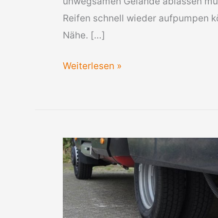
unwegsamen Gelände ablassen muss
Reifen schnell wieder aufpumpen kö
Nähe. […]
Mannesmann
Weiterlesen »
Mini
Kompressor