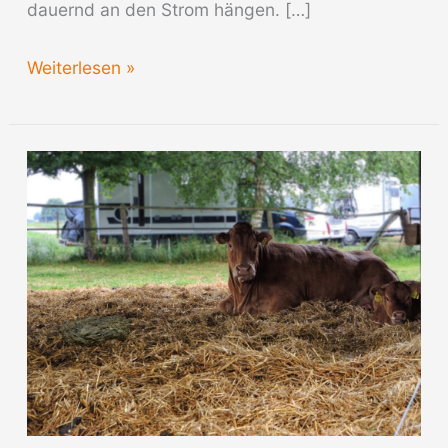
dauernd an den Strom hängen. […]
Abstellen
Weiterlesen »
vom
Wohnmobil
im
Winter