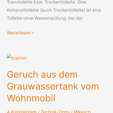
Trenntoilette bzw. Trockentoilette. Eine
Komposttoilette (auch Trockentoilette) ist eine
Toilette ohne Wasserspülung, bei der
Trenntoilette-
Weiterlesen »
Trockentoilette
im
Wohnmobil
Geruch aus dem
Grauwassertank vom
Wohnmobil
4 Kommentare
/
Technik-Tipps
/
Mikesch