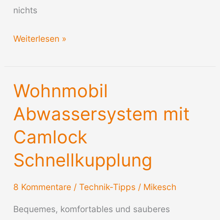
nichts
Billige
Weiterlesen »
Fittings
–
Wohnmobil
Wasserschaden
Abwassersystem mit
Camlock
Schnellkupplung
8 Kommentare
/
Technik-Tipps
/
Mikesch
Bequemes, komfortables und sauberes