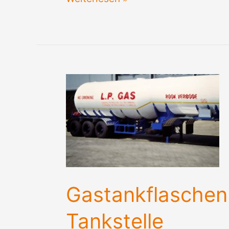
LPG
–
Autogas
–
Gasflasche
Gastankflaschen
Tankstelle