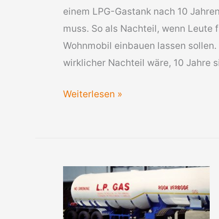
einem LPG-Gastank nach 10 Jahren
muss. So als Nachteil, wenn Leute f
Wohnmobil einbauen lassen sollen.
wirklicher Nachteil wäre, 10 Jahre s
LPG
Weiterlesen »
Gastank
alle
10
Jahre
zum
TÜV