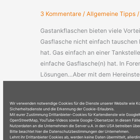
3 Kommentare
/
Allgemeine Tipps
Gastankflaschen bieten viele Vorte
Gasflasche nicht einfach tauschen 
hat. Gas einfach an einer Tankstel
einfache Gasflasche(n) hat. In For
Lösungen…Aber mit dem Hereinstel
Gastankflaschen
Weiterlesen »
Wir verwenden notwendige Cookies für die Dienste unserer Website wie 
im
Sicherheitsdienste und die Erkennung der Cookie-Erlaubnis.
Mit eurer Zustimmung Drittanbieter-Cookies für Kartendienste wie Google
Wohnmobil
OpenStreetMap, YouTube-Videos sowie Google-Übersetzer. In diesen Fäll
und
Nutzerdaten an die Unternehmen die Server u.A. in den USA betreiben über
Bitte beachtet hier die Datenschutzbestimmungen der Unternehmen.
Tankstelle
Lehnt ihr Drittanbieter Cookies ab, werden keine Daten übermittelt, allerdi