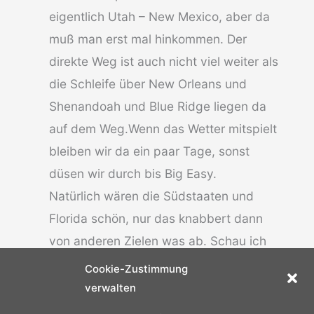
eigentlich Utah – New Mexico, aber da
muß man erst mal hinkommen. Der
direkte Weg ist auch nicht viel weiter als
die Schleife über New Orleans und
Shenandoah und Blue Ridge liegen da
auf dem Weg.Wenn das Wetter mitspielt
bleiben wir da ein paar Tage, sonst
düsen wir durch bis Big Easy.
Natürlich wären die Südstaaten und
Florida schön, nur das knabbert dann
von anderen Zielen was ab. Schau ich
mir dann in deinen Berichten an. Ich
Cookie-Zustimmung
habe übrigens alle gespeichert und mit
verwalten
Google Maps ergänzt. Einen besseren