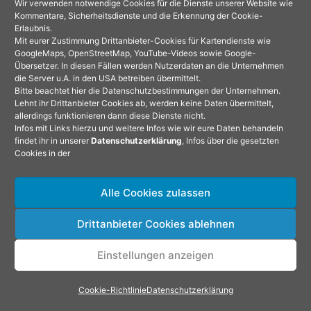
Wir verwenden notwendige Cookies für die Dienste unserer Website wie
Reiseführer kann ich mir nicht vorstellen.
Kommentare, Sicherheitsdienste und die Erkennung der Cookie-
Erlaubnis.
Man merkt an deinen Berichten, früher
Mit eurer Zustimmung Drittanbieter-Cookies für Kartendienste wie
GoogleMaps, OpenStreetMap, YouTube-Videos sowie Google-
waren 2 Monate eine halbe Ewigkeit, in
Übersetzer. In diesen Fällen werden Nutzerdaten an die Unternehmen
die Server u.A. in den USA betreiben übermittelt.
der man, weis nicht noch was, alles
Bitte beachtet hier die Datenschutzbestimmungen der Unternehmen.
Lehnt ihr Drittanbieter Cookies ab, werden keine Daten übermittelt,
machen konnte und jetzt läuft dir die
allerdings funktionieren dann diese Dienste nicht.
Zeit davon. Ich hätte dich gerne
Infos mit Links hierzu und weitere Infos wie wir eure Daten behandeln
findet ihr in unserer
Datenschutzerklärung
, Infos über die gesetzten
getroffen, kennen gelernt habe ich dich
Cookies in der
ja schon durch deine Berichte aber was
Alle Cookies zulassen
nicht ist kann ja noch werden.
Viel Spaß noch beim letzten Abschnitt
Drittanbieter Cookies ablehnen
eurer Tour.
Einstellungen anzeigen
Liebe Grüße
Cookie-Richtlinie
Datenschutzerklärung
Jochen