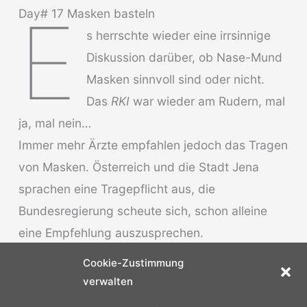
E
Day# 17 Masken basteln
s herrschte wieder eine irrsinnige
Diskussion darüber, ob Nase-Mund
Masken sinnvoll sind oder nicht.
Das
RKI
war wieder am Rudern, mal
ja, mal nein…
Immer mehr Ärzte empfahlen jedoch das Tragen
von Masken. Österreich und die Stadt Jena
sprachen eine Tragepflicht aus, die
Bundesregierung scheute sich, schon alleine
eine Empfehlung auszusprechen.
Unverständlich…
Cookie-Zustimmung
Richtig, sie schützen nicht vor Ansteckung, sie
verwalten
schützen aber Andere weil sie die Tröpfchen