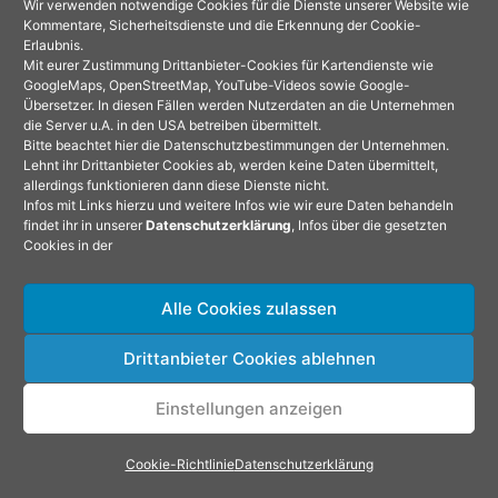
Wir verwenden notwendige Cookies für die Dienste unserer Website wie
abfangen! Selbst wenn nicht alles abgehalten
Kommentare, Sicherheitsdienste und die Erkennung der Cookie-
Erlaubnis.
wird, so wird doch die aufgenommene Dosis
Mit eurer Zustimmung Drittanbieter-Cookies für Kartendienste wie
GoogleMaps, OpenStreetMap, YouTube-Videos sowie Google-
beim Gegenüber verringert, was den
Übersetzer. In diesen Fällen werden Nutzerdaten an die Unternehmen
Krankheitsverlauf abmildern kann, abgesehen
die Server u.A. in den USA betreiben übermittelt.
Bitte beachtet hier die Datenschutzbestimmungen der Unternehmen.
davon, dass der gefährliche Abstand deutlich
Lehnt ihr Drittanbieter Cookies ab, werden keine Daten übermittelt,
allerdings funktionieren dann diese Dienste nicht.
verkürzt wird. Erst recht, wenn
jeder
eine Maske
Infos mit Links hierzu und weitere Infos wie wir eure Daten behandeln
findet ihr in unserer
Datenschutzerklärung
, Infos über die gesetzten
trägt. Wenn JEDER eine Maske tragen würde,
Cookies in der
würde der Pandemie schon einiges entgegen
gesetzt werden können. Es ist ja so, man muss
Alle Cookies zulassen
ja keine Symptome zeigen, aber kann trotzdem
Drittanbieter Cookies ablehnen
infiziert sein!
Einstellungen anzeigen
Wir hatten uns deshalb entschlossen, Masken
zu tragen, auch einfach, um ein Zeichen zu
Cookie-Richtlinie
Datenschutzerklärung
setzen.