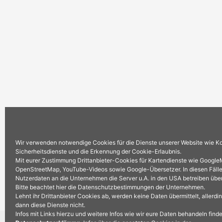
Wir verwenden notwendige Cookies für die Dienste unserer Website wie 
Sicherheitsdienste und die Erkennung der Cookie-Erlaubnis.
Mit eurer Zustimmung Drittanbieter-Cookies für Kartendienste wie Google
OpenStreetMap, YouTube-Videos sowie Google-Übersetzer. In diesen Fäll
Nutzerdaten an die Unternehmen die Server u.A. in den USA betreiben über
Bitte beachtet hier die Datenschutzbestimmungen der Unternehmen.
Lehnt ihr Drittanbieter Cookies ab, werden keine Daten übermittelt, allerdi
dann diese Dienste nicht.
Infos mit Links hierzu und weitere Infos wie wir eure Daten behandeln findet