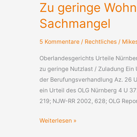
Zu geringe Wohnm
Sachmangel
5 Kommentare
/
Rechtliches
/
Mike
Oberlandesgerichts Urteile Nürnbe
zu geringe Nutzlast / Zuladung Ein 
der Berufungsverhandlung Az. 26 U 
ein Urteil des OLG Nürnberg 4 U 37
219; NJW-RR 2002, 628; OLG Repor
Zu
Weiterlesen »
geringe