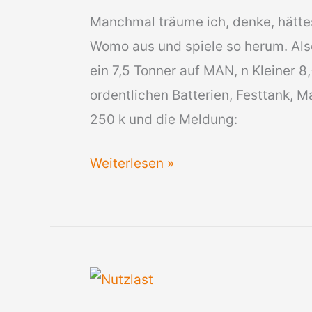
Manchmal träume ich, denke, hätte
Womo aus und spiele so herum. Also
ein 7,5 Tonner auf MAN, n Kleiner 
ordentlichen Batterien, Festtank, 
250 k und die Meldung:
Zuladung
Weiterlesen »
im
Wohnmobil
–
Eine
Realsatire