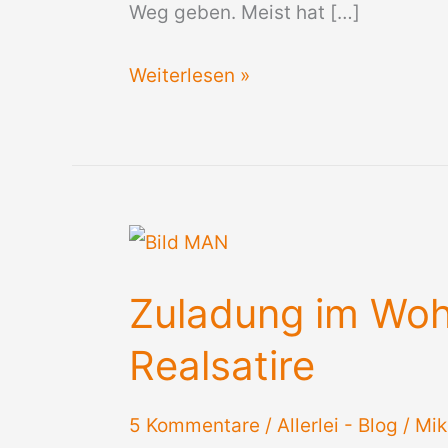
Weg geben. Meist hat […]
Motorradträger
Weiterlesen »
auf
Wohnmobil
Zuladung im Woh
Realsatire
5 Kommentare
/
Allerlei - Blog
/
Mik