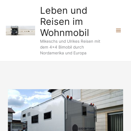
Zum
Leben und
Inhalt
Reisen im
springen
Wohnmobil
Mikeschs und Ulrikes Reisen mit
dem 4x4 Bimobil durch
Nordamerika und Europa