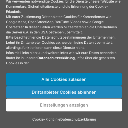
Wir verwenden notwendige Cookies für die Dienste unserer Website wie
Kommentare, Sicherheitsdienste und die Erkennung der Cookie-
Erlaubnis.
Mit eurer Zustimmung Drittanbieter-Cookies für Kartendienste wie
OLAF
GoogleMaps, OpenStreetMap, YouTube-Videos sowie Google-
5. OKTOBER 2025 UM 21:44 UHR
Übersetzer. In diesen Fällen werden Nutzerdaten an die Unternehmen
die Server u.A. in den USA betreiben übermittelt.
Bitte beachtet hier die Datenschutzbestimmungen der Unternehmen.
Hallo 🙂
Lehnt ihr Drittanbieter Cookies ab, werden keine Daten übermittelt,
allerdings funktionieren dann diese Dienste nicht.
Infos mit Links hierzu und weitere Infos wie wir eure Daten behandeln
findet ihr in unserer
Datenschutzerklärung
, Infos über die gesetzten
Eure Einträge sind zwar schon eine Weile
Cookies in der
her, für mich aber erfrischend aktuell.
Alle Cookies zulassen
Ich äuge für meinen Kasten-Sprinter auch
Drittanbieter Cookies ablehnen
mit Vanglas.
Habe die Seitz de Luxe verbaut. Sind net
Einstellungen anzeigen
soo schlecht, aber die Kratzer von Büschen
Cookie-Richtlinie
Datenschutzerklärung
und Ästen 🙁