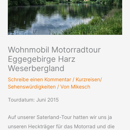
Wohnmobil Motorradtour
Eggegebirge Harz
Weserbergland
Schreibe einen Kommentar
/
Kurzreisen/
Sehenswürdigkeiten
/ Von
Mikesch
Tourdatum: Juni 2015
Auf unserer Saterland-Tour hatten wir uns ja
unseren Heckträger für das Motorrad und die