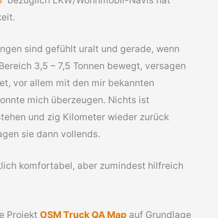
5
bezüglich LKW/Wohnmobil-Navis hat
eit.
gen sind gefühlt uralt und gerade, wenn
Bereich 3,5 – 7,5 Tonnen bewegt, versagen
tet, vor allem mit den mir bekannten
onnte mich überzeugen. Nichts ist
 stehen und zig Kilometer wieder zurück
gen sie dann vollends.
klich komfortabel, aber zumindest hilfreich
e Projekt
OSM Truck QA Map
auf Grundlage