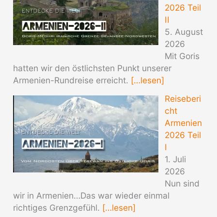
2026 Teil
II
5. August
2026
Mit Goris
hatten wir den östlichsten Punkt unserer
Armenien-Rundreise erreicht.
[…lesen]
Reiseberi
cht
Armenien
2026 Teil
I
1. Juli
2026
Nun sind
wir in Armenien…Das war wieder einmal
richtiges Grenzgefühl.
[…lesen]