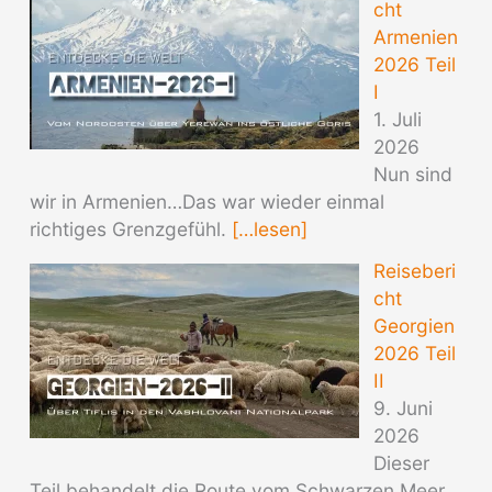
cht
Armenien
2026 Teil
I
1. Juli
2026
Nun sind
wir in Armenien…Das war wieder einmal
richtiges Grenzgefühl.
[…lesen]
Reiseberi
cht
Georgien
2026 Teil
II
9. Juni
2026
Dieser
Teil behandelt die Route vom Schwarzen Meer