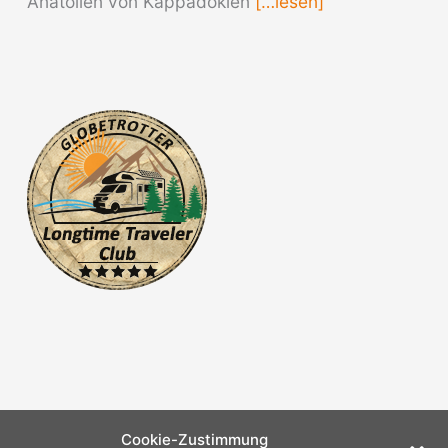
Anatolien von Kappadokien
[…lesen]
Cookie-Zustimmung